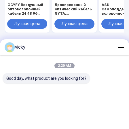
GCYFY Воздушный
Бронированный
ASU
оптоволоконный
оптический кабель
Самоподдер
кабель 24 48 96
GYTA,
волоконно-
Ядро для установки
многожильный, с
оптический к
каналов высокой
повивом в
Unitube Outdo
Лучшая цена
Лучшая цена
Лучшая ц
плотности сети
свободной трубке,
Aerial Long S
для наружной
Single Mode O
прокладки в
Cable
воздухе и в
кабельных каналах,
Главная страница
Desktop Site
vicky
для дальней связи
Карта сайта
Privacy Policy
Качество
Кабель оптического волокна ADSS
Китайская
фабрика.Copyright © 2026 Guangzhou Jiqian Fiber Optic Cable Co.,
2:20 AM
Ltd.. All Rights Reserved.
Good day, what product are you looking for?
Дом
Продукция
Видео