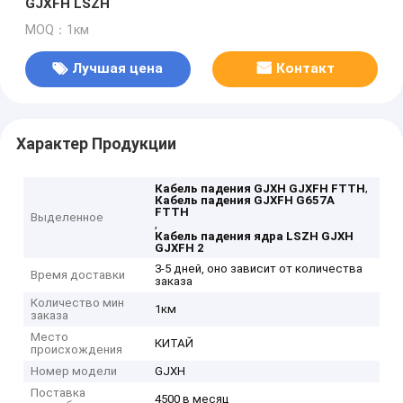
GJXFH LSZH
MOQ：1км
Лучшая цена
Контакт
Характер Продукции
,
Кабель падения GJXH GJXFH FTTH
Кабель падения GJXFH G657A
FTTH
Выделенное
,
Кабель падения ядра LSZH GJXH
GJXFH 2
3-5 дней, оно зависит от количества
Время доставки
заказа
Количество мин
1км
заказа
Место
КИТАЙ
происхождения
Номер модели
GJXH
Поставка
4500 в месяц